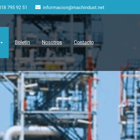
318 795 92 51
informacion@machindust.net
Boletín
Nosotros
Contacto