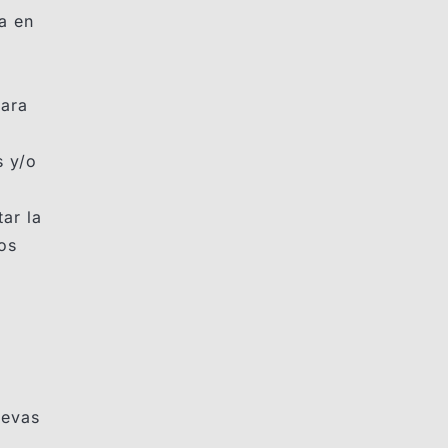
a en
para
s y/o
ar la
os
uevas