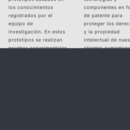
los conocimientos
componentes en f
registrados por el
de patente para
equipo de
proteger los dere
investigación. En estos
y la propiedad
prototipos se realizan
intelectual de nues
pruebas experimentales
clientes aumentan
para inspeccionar la
competitividad en 
validez del diseño
mercado requerid