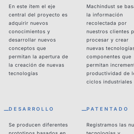
En este ítem el eje
Machindust se bas
central del proyecto es
la información
adquirir nuevos
recolectada por
conocimientos y
nuestros clientes 
desarrollar nuevos
procesar y crear
conceptos que
nuevas tecnología
permitan la apertura de
componentes que
la creación de nuevas
permitan increment
tecnologías
productividad de l
ciclos industriales
DESARROLLO
PATENTADO
Se producen diferentes
Registramos las n
prototipos basados en
tecnologías y