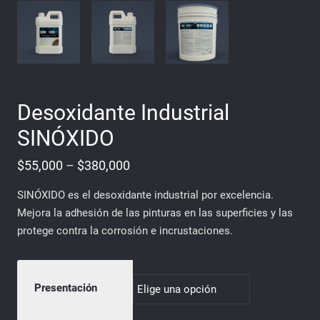
Desoxidante Industrial
SINÓXIDO
Price
$
55,000
–
$
380,000
range:
SINÓXIDO es el desoxidante industrial por excelencia.
$55,000
Mejora la adhesión de las pinturas en las superficies y las
through
protege contra la corrosión e incrustaciones.
$380,000
Presentación