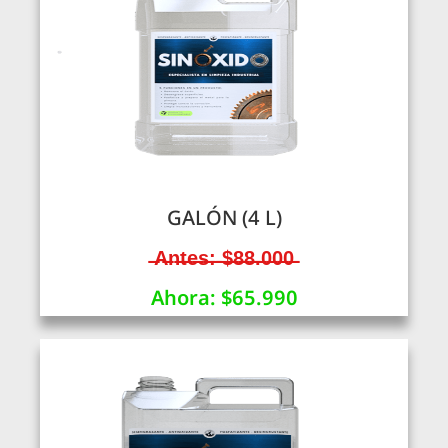
GALÓN (4 L)
̶A̶n̶t̶e̶s̶:̶ ̶$̶8̶8̶.̶0̶0̶0̶
Ahora: $65.990