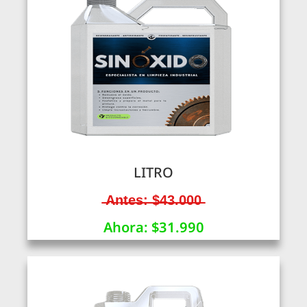
LITRO
̶A̶n̶t̶e̶s̶:̶ ̶$̶4̶3̶.̶0̶0̶0̶
Ahora: $31.990