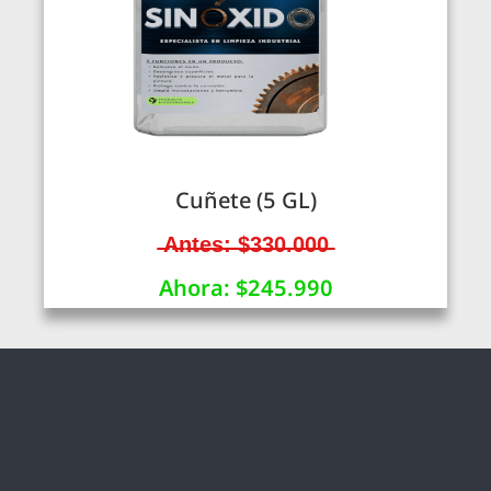
Cuñete (5 GL)
̶A̶n̶t̶e̶s̶:̶ ̶$̶3̶3̶0̶.̶0̶0̶0̶
Ahora: $245.990